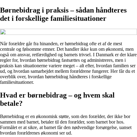
Børnebidrag i praksis – sådan håndteres
det i forskellige familiesituationer
Når forældre går fra hinanden, er børnebidrag ofte et af de mest
centrale og følsomme emner. Det handler ikke kun om økonomi, men
også om ansvar, retfærdighed og barnets trivsel. I Danmark er der klare
regler for, hvordan børnebidrag fastsættes og administreres, men i
praksis kan situationerne variere meget – alt efter, hvordan familien ser
ud, og hvordan samarbejdet mellem forældrene fungerer. Her får du et
overblik over, hvordan børnebidrag håndteres i forskellige
familiesituationer.
Hvad er børnebidrag – og hvem skal
betale?
Børnebidrag er en økonomisk støtte, som den forælder, der ikke bor
sammen med barnet, betaler til den forælder, som barnet bor hos.
Formålet er at sikre, at barnet får den nødvendige forsørgelse, uanset
hvordan forældrenes økonomi ser ud.