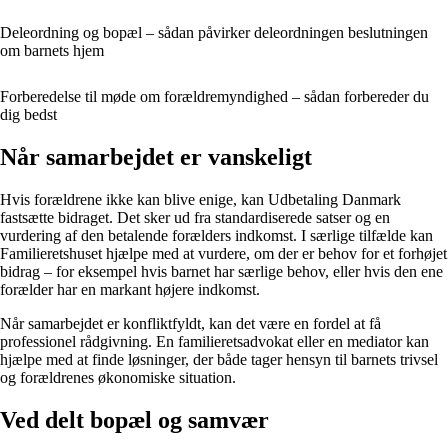
Deleordning og bopæl – sådan påvirker deleordningen beslutningen
om barnets hjem
Forberedelse til møde om forældremyndighed – sådan forbereder du
dig bedst
Når samarbejdet er vanskeligt
Hvis forældrene ikke kan blive enige, kan Udbetaling Danmark
fastsætte bidraget. Det sker ud fra standardiserede satser og en
vurdering af den betalende forælders indkomst. I særlige tilfælde kan
Familieretshuset hjælpe med at vurdere, om der er behov for et forhøjet
bidrag – for eksempel hvis barnet har særlige behov, eller hvis den ene
forælder har en markant højere indkomst.
Når samarbejdet er konfliktfyldt, kan det være en fordel at få
professionel rådgivning. En familieretsadvokat eller en mediator kan
hjælpe med at finde løsninger, der både tager hensyn til barnets trivsel
og forældrenes økonomiske situation.
Ved delt bopæl og samvær