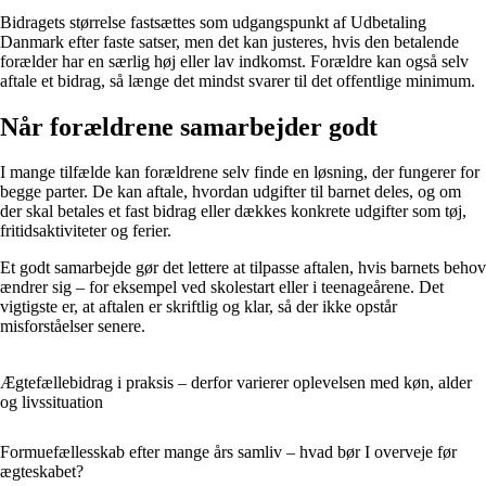
Bidragets størrelse fastsættes som udgangspunkt af Udbetaling
Danmark efter faste satser, men det kan justeres, hvis den betalende
forælder har en særlig høj eller lav indkomst. Forældre kan også selv
aftale et bidrag, så længe det mindst svarer til det offentlige minimum.
Når forældrene samarbejder godt
I mange tilfælde kan forældrene selv finde en løsning, der fungerer for
begge parter. De kan aftale, hvordan udgifter til barnet deles, og om
der skal betales et fast bidrag eller dækkes konkrete udgifter som tøj,
fritidsaktiviteter og ferier.
Et godt samarbejde gør det lettere at tilpasse aftalen, hvis barnets behov
ændrer sig – for eksempel ved skolestart eller i teenageårene. Det
vigtigste er, at aftalen er skriftlig og klar, så der ikke opstår
misforståelser senere.
Ægtefællebidrag i praksis – derfor varierer oplevelsen med køn, alder
og livssituation
Formuefællesskab efter mange års samliv – hvad bør I overveje før
ægteskabet?