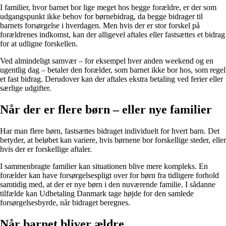
I familier, hvor barnet bor lige meget hos begge forældre, er der som
udgangspunkt ikke behov for børnebidrag, da begge bidrager til
barnets forsørgelse i hverdagen. Men hvis der er stor forskel på
forældrenes indkomst, kan der alligevel aftales eller fastsættes et bidrag
for at udligne forskellen.
Ved almindeligt samvær – for eksempel hver anden weekend og en
ugentlig dag – betaler den forælder, som barnet ikke bor hos, som regel
et fast bidrag. Derudover kan der aftales ekstra betaling ved ferier eller
særlige udgifter.
Når der er flere børn – eller nye familier
Har man flere børn, fastsættes bidraget individuelt for hvert barn. Det
betyder, at beløbet kan variere, hvis børnene bor forskellige steder, eller
hvis der er forskellige aftaler.
I sammenbragte familier kan situationen blive mere kompleks. En
forælder kan have forsørgelsespligt over for børn fra tidligere forhold
samtidig med, at der er nye børn i den nuværende familie. I sådanne
tilfælde kan Udbetaling Danmark tage højde for den samlede
forsørgelsesbyrde, når bidraget beregnes.
Når barnet bliver ældre