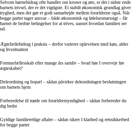
Selvom børnebidrag ofte handler om kroner og øre, er det i sidste ende
barnets trivsel, der er det vigtigste. Et stabilt økonomisk grundlag giver
tryghed, men det gør et godt samarbejde mellem forældrene også. Når
begge parter tager ansvar – både økonomisk og følelsesmæssigt – får
barnet de bedste betingelser for at trives, uanset hvordan familien ser
ud.
Ægtefællebidrag i praksis – derfor varierer oplevelsen med køn, alder
og livssituation
Formuefællesskab efter mange års samliv – hvad bør I overveje før
ægteskabet?
Deleordning og bopæl – sådan påvirker deleordningen beslutningen
om barnets hjem
Forberedelse til møde om forældremyndighed – sådan forbereder du
dig bedst
Gyldige familieretlige aftaler – sådan sikrer I klarhed og retssikkerhed
for begge parter