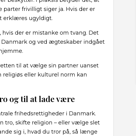
 beskytter. I praksis betyder det, at
arter frivilligt siger ja. Hvis der er
t erklæres ugyldigt.
, hvis der er mistanke om tvang. Det
 i Danmark og ved ægteskaber indgået
rhjemme.
ten til at vælge sin partner uanset
n religiøs eller kulturel norm kan
ro og til at lade være
trale frihedsrettigheder i Danmark.
tro, skifte religion – eller vælge slet
nde sig i, hvad du tror på, så længe