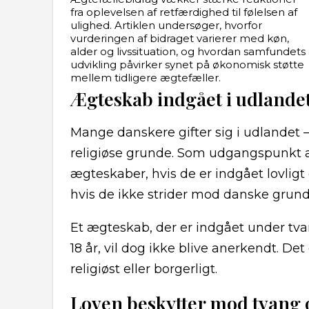
fra oplevelsen af retfærdighed til følelsen af
ulighed. Artiklen undersøger, hvorfor
vurderingen af bidraget varierer med køn,
alder og livssituation, og hvordan samfundets
udvikling påvirker synet på økonomisk støtte
mellem tidligere ægtefæller.
Ægteskab indgået i udlande
Mange danskere gifter sig i udlandet – 
religiøse grunde. Som udgangspunkt
ægteskaber, hvis de er indgået lovligt
hvis de ikke strider mod danske grund
Et ægteskab, der er indgået under tvan
18 år, vil dog ikke blive anerkendt. D
religiøst eller borgerligt.
Loven beskytter mod tvang 