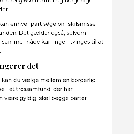
llem religiøse normer og borgerlige
der.
 kan enhver part søge om skilsmisse
 anden. Det gælder også, selvom
å samme måde kan ingen tvinges til at
.
ungerer det
k, kan du vælge mellem en borgerlig
lse i et trossamfund, der har
n være gyldig, skal begge parter: