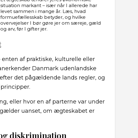
situation markant – især når I allerede har
levet sammen i mange år. Læs, hvad
formuefællesskab betyder, og hvilke
overvejelser I bør gøre jer om særeje, gæld
og arv, før I gifter jer.
t
enten af praktiske, kulturelle eller
 anerkender Danmark udenlandske
 efter det pågældende lands regler, og
principper.
g, eller hvor en af parterne var under
et gælder uanset, om ægteskabet er
og diskrimination