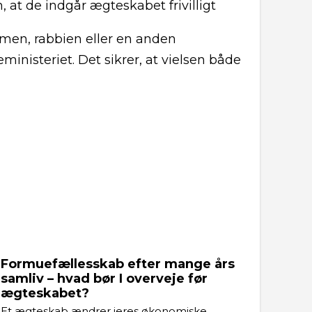
at de indgår ægteskabet frivilligt
amen, rabbien eller en anden
ministeriet. Det sikrer, at vielsen både
Formuefællesskab efter mange års
samliv – hvad bør I overveje før
ægteskabet?
Et ægteskab ændrer jeres økonomiske