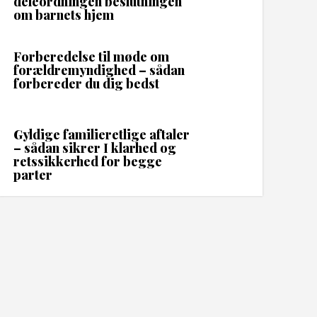
deleordningen beslutningen
om barnets hjem
Forberedelse til møde om
forældremyndighed – sådan
forbereder du dig bedst
Gyldige familieretlige aftaler
– sådan sikrer I klarhed og
retssikkerhed for begge
parter