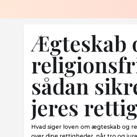
Ægteskab 
religionsf
sådan sikr
jeres rett
Hvad siger loven om ægteskab og reli
over dine rettigheder, når tro og jur