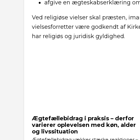
afgive en ægteskabserklæring om, 
Ved religiøse vielser skal præsten, im
vielsesforretter være godkendt af Kirke
har religiøs og juridisk gyldighed.
Ægtefællebidrag i praksis – derfor
varierer oplevelsen med køn, alder
og livssituation
Ægtefællebidrag vækker stærke reaktioner –