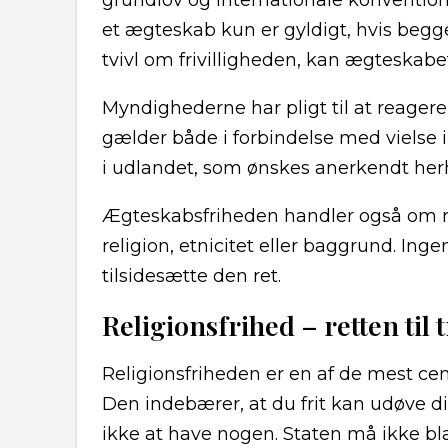
grundlov og internationale konventioner
et ægteskab kun er gyldigt, hvis begge p
tvivl om frivilligheden, kan ægteskabe
Myndighederne har pligt til at reagere
gælder både i forbindelse med vielse
i udlandet, som ønskes anerkendt he
Ægteskabsfriheden handler også om ret
religion, etnicitet eller baggrund. Inge
tilsidesætte den ret.
Religionsfrihed – retten til t
Religionsfriheden er en af de mest cen
Den indebærer, at du frit kan udøve din 
ikke at have nogen. Staten må ikke bla