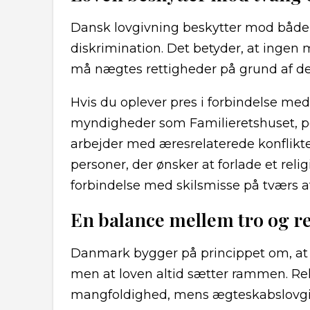
Dansk lovgivning beskytter mod både
diskrimination. Det betyder, at ingen må
må nægtes rettigheder på grund af der
Hvis du oplever pres i forbindelse me
myndigheder som Familieretshuset, poli
arbejder med æresrelaterede konflikter
personer, der ønsker at forlade et relig
forbindelse med skilsmisse på tværs af
En balance mellem tro og re
Danmark bygger på princippet om, at t
men at loven altid sætter rammen. Reli
mangfoldighed, mens ægteskabslovgivn