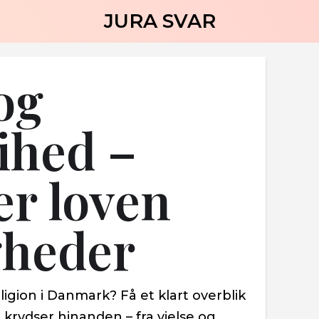
JURA SVAR
og
rihed –
er loven
igheder
gion i Danmark? Få et klart overblik
a krydser hinanden – fra vielse og