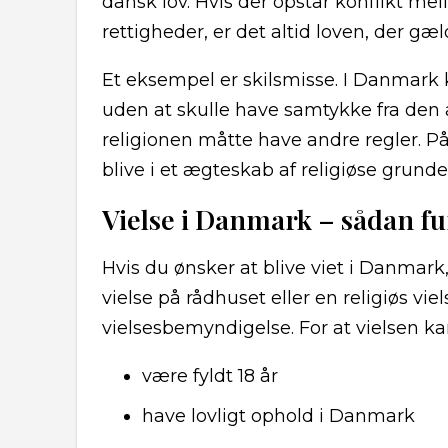
dansk lov. Hvis der opstår konflikt me
rettigheder, er det altid loven, der gæl
Et eksempel er skilsmisse. I Danmark
uden at skulle have samtykke fra den
religionen måtte have andre regler. P
blive i et ægteskab af religiøse grunde
Vielse i Danmark – sådan f
Hvis du ønsker at blive viet i Danmar
vielse på rådhuset eller en religiøs vie
vielsesbemyndigelse. For at vielsen ka
være fyldt 18 år
have lovligt ophold i Danmark